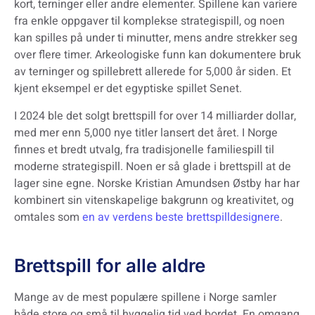
kort, terninger eller andre elementer. Spillene kan variere
fra enkle oppgaver til komplekse strategispill, og noen
kan spilles på under ti minutter, mens andre strekker seg
over flere timer. Arkeologiske funn kan dokumentere bruk
av terninger og spillebrett allerede for 5,000 år siden. Et
kjent eksempel er det egyptiske spillet Senet.
I 2024 ble det solgt brettspill for over 14 milliarder dollar,
med mer enn 5,000 nye titler lansert det året. I Norge
finnes et bredt utvalg, fra tradisjonelle familiespill til
moderne strategispill. Noen er så glade i brettspill at de
lager sine egne. Norske Kristian Amundsen Østby har har
kombinert sin vitenskapelige bakgrunn og kreativitet, og
omtales som
en av verdens beste brettspilldesignere
.
Brettspill for alle aldre
Mange av de mest populære spillene i Norge samler
både store og små til hyggelig tid ved bordet. En omgang